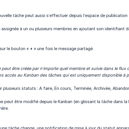
ouvelle tâche peut aussi s’effectuer depuis l’espace de publication
 assignée à un ou plusieurs membres en ajoutant son identifiant d
 sur le bouton «
+
» une fois le message partagé.
 peut être créée par n’importe quel membre et suivie dans le flux 
ans accès au Kanban des tâches qui est uniquement disponible à part
r plusieurs statuts : A faire, En cours, Terminée, Archivée, Abando
he peut être modifié depuis le Kanban (en glissant la tâche dans la
hère.
'une tâche change, une notification de mise à jour du statut app