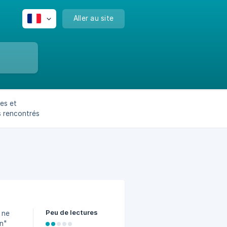
Aller au site
es et
s rencontrés
Peu de lectures
 ne
n"