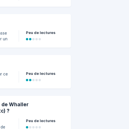
iétaire
Peu de lectures
asse
r un
aisons
he avec
on du
Peu de lectures
ur ce
e
s de Whaller
c) ?
Peu de lectures
 de